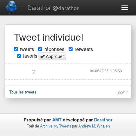
Darathor
@darathor
Togg
navig
Tweet individuel
tweets
réponses
retweets
favoris
Appliquer
06/08/2026 à 05:53
@
Tous les tweets
22917
Propulsé par
AMT
développé par
Darathor
Fork de
Archive My Tweets
par
Andrew M. Whalen